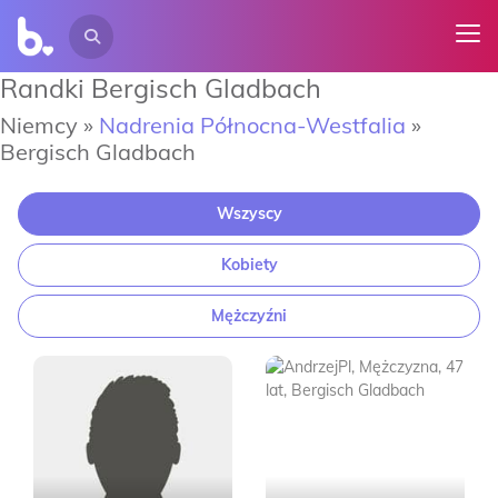
Randki Bergisch Gladbach
Niemcy »
Nadrenia Północna-Westfalia
»
Bergisch Gladbach
Wszyscy
Kobiety
Mężczyźni