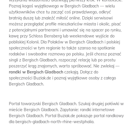
wysyłania wiadomości ułatwiają pierwszy krok. W kontekście:
Poznaj kogoś wyjątkowego w Bergisch Gladbach — wielu
użytkowników chce tu zacząć coś prawdziwego, odkryć
bratnią duszę lub znaleźć miłość online. Dzięki serwisowi
możesz przeglądać profile mieszkańców miasta i okolic, pisać
z potencjalnymi partnerami i umawiać się na spacer po rynku,
kawę przy Schloss Bensberg lub weekendowe wyjście do
pobliskiej Kolonii. Dla Polaków w Bergisch Gladbach i polskiej
społeczności w tym regionie to także szansa na spotkanie
rodaków i swobodne rozmowy po polsku. Jeśli chcesz poznać
singli z Bergisch Gladbach, rozpocząć relację lub po prostu
poszerzyć krąg znajomych, warto spróbować. Nie zwlekaj —
randki w Bergisch Gladbach
czekają. Dołącz do
społeczności Buziak.de i poznaj wyjątkowe osoby z całego
Bergisch Gladbach.
Portal towarzyski Bergisch Gladbach.
Szukaj drugiej połówki w
mieście Bergisch Gladbach.
Zapytanie: randki internetowe
Bergisch Gladbach.
Portal Buziak.de pokazuje portal randkowy
dla bergisch-gladbach-north-rhine-westphalia.