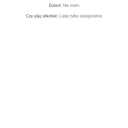
Dzieci:
Nie mam
Czy piję alkohol:
Lubię tylko okazjonalnie
Czy palę:
Nie palę
Poszukuję:
Przyjaźni, Miłości, Przygody, Bliskich spotkań,
Zabawy, Kobiet
Sposób weryfikacji:
Weryfikacja dokonana SMSem.
Więcej o mnie:
Cześć jestem mich jest otwarty na nowe
znajomości