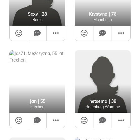
Sexy
| 28
Krystyna
| 76
Berlin
Mannheim
Jan
| 55
hetsema
| 38
Frechen
Rotenburg Wumme