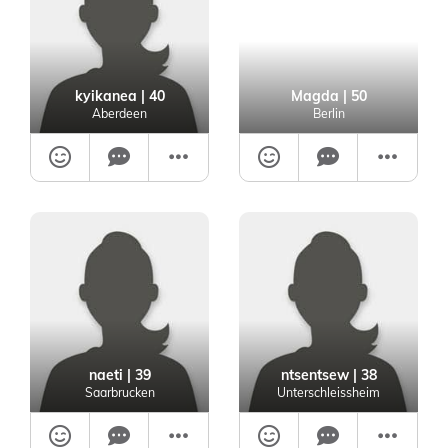
kyikanea
| 40
Magda
| 50
Aberdeen
Berlin
naeti
| 39
ntsentsew
| 38
Saarbrucken
Unterschleissheim