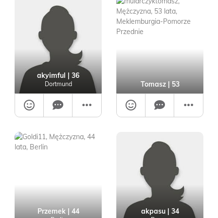
akyimful
| 36
Tomasz
| 53
Dortmund
Przemek
| 44
akpasu
| 34