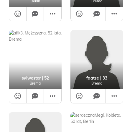
Berlin
Brema
sylwester
| 52
faatse
| 33
Brema
Brema