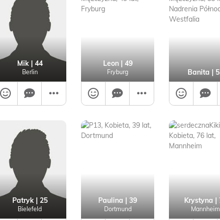
Mik
| 44
Leon
| 49
Banita
| 5
Berlin
Fryburg
Patryk
| 25
Paulina
| 39
Krystyna
| 
Bielefeld
Dortmund
Mannheim