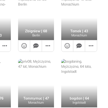
Zbigniew
| 68
Tomek
| 43
3
Berlin
Monachium
76
Tommymuc
| 47
bogdan
| 64
Monachium
Ingolstadt