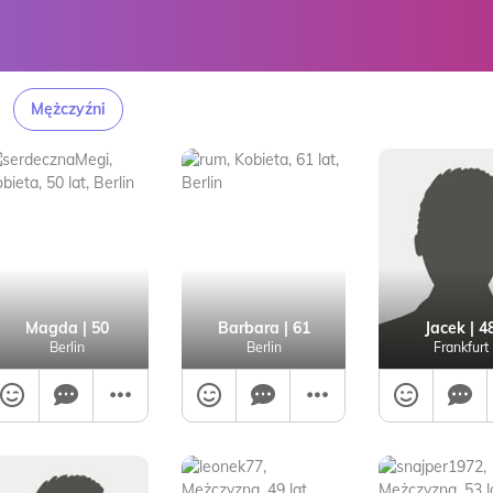
Mężczyźni
Magda
| 50
Barbara
| 61
Jacek
| 4
Berlin
Berlin
Frankfurt