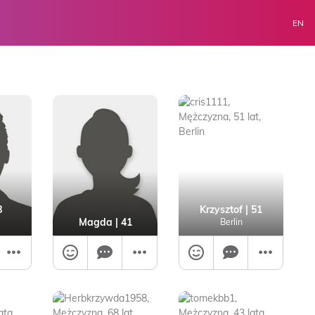
EN
8
Krzysztof
| 51
Magda
| 41
Berlin