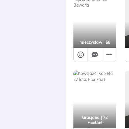
mieczyslaw
| 68
Gracjana
| 72
Frankfurt