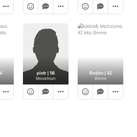
4
piotr
| 56
Bodzio
| 42
f
Monachium
Brema