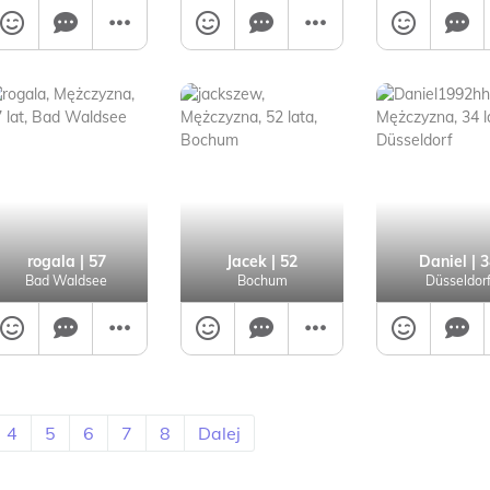
rogala
| 57
Jacek
| 52
Daniel
| 3
Bad Waldsee
Bochum
Düsseldor
4
5
6
7
8
Dalej