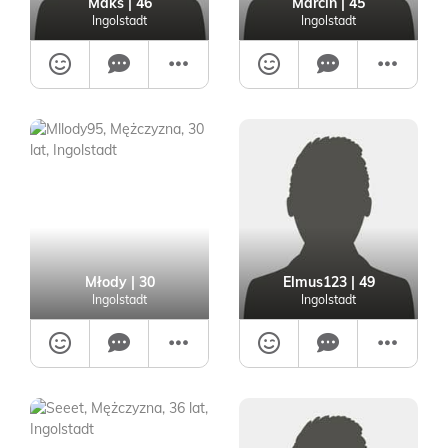
Maks
| 46
Marcin
| 45
Ingolstadt
Ingolstadt
Młody
| 30
Elmus123
| 49
Ingolstadt
Ingolstadt