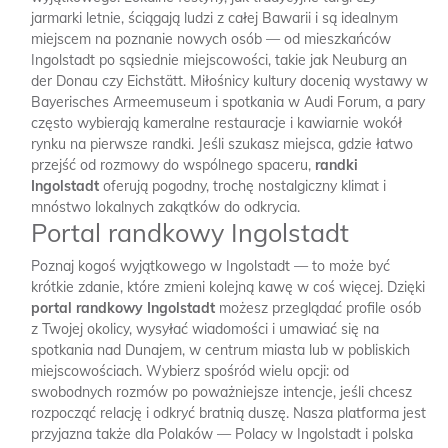
jarmarki letnie, ściągają ludzi z całej Bawarii i są idealnym
miejscem na poznanie nowych osób — od mieszkańców
Ingolstadt po sąsiednie miejscowości, takie jak Neuburg an
der Donau czy Eichstätt. Miłośnicy kultury docenią wystawy w
Bayerisches Armeemuseum i spotkania w Audi Forum, a pary
często wybierają kameralne restauracje i kawiarnie wokół
rynku na pierwsze randki. Jeśli szukasz miejsca, gdzie łatwo
przejść od rozmowy do wspólnego spaceru,
randki
Ingolstadt
oferują pogodny, trochę nostalgiczny klimat i
mnóstwo lokalnych zakątków do odkrycia.
Portal randkowy Ingolstadt
Poznaj kogoś wyjątkowego w Ingolstadt — to może być
krótkie zdanie, które zmieni kolejną kawę w coś więcej. Dzięki
portal randkowy Ingolstadt
możesz przeglądać profile osób
z Twojej okolicy, wysyłać wiadomości i umawiać się na
spotkania nad Dunajem, w centrum miasta lub w pobliskich
miejscowościach. Wybierz spośród wielu opcji: od
swobodnych rozmów po poważniejsze intencje, jeśli chcesz
rozpocząć relację i odkryć bratnią duszę. Nasza platforma jest
przyjazna także dla Polaków — Polacy w Ingolstadt i polska