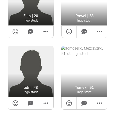
Filip
| 20
Pawel
| 38
Ingolstadt
Ingolstadt
adri
| 48
Tomek
| 51
Ingolstadt
Ingolstadt