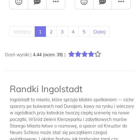
Wstecz
1
2
3
4
5
Dalej
Oceń wyniki |
4.44
(ocen:
39
)
|
Randki Ingolstadt
Ingolstadt to miasto, które sprzyja bliskim spotkaniom — ciche
spacery po bulwarach nad Dunajem, kawy na rynku i wieczory
w ogródkach przy katedrze tworzą ciepłą scenerię na nowe
początki. Wśród zieleni Klenzeparku i zabytkowych murów
Starego Miasta łatwo o rozmowę, a spacer od Kreuztor do
Neues Schloss może stać się początkiem czegoś
wyjątkowego. Lokalne festyny, jak tradycyjne targi czy