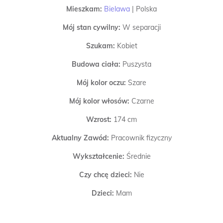
Mieszkam:
Bielawa
|
Polska
Mój stan cywilny:
W separacji
Szukam:
Kobiet
Budowa ciała:
Puszysta
Mój kolor oczu:
Szare
Mój kolor włosów:
Czarne
Wzrost:
174 cm
Aktualny Zawód:
Pracownik fizyczny
Wykształcenie:
Średnie
Czy chcę dzieci:
Nie
Dzieci:
Mam
Czy piję alkohol:
Lubię tylko okazjonalnie