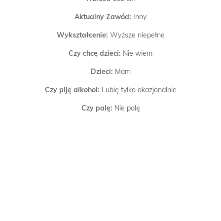
Aktualny Zawód:
Inny
Wykształcenie:
Wyższe niepełne
Czy chcę dzieci:
Nie wiem
Dzieci:
Mam
Czy piję alkohol:
Lubię tylko okazjonalnie
Czy palę:
Nie palę
Poszukuję:
Miłości
Więcej o mnie:
Wszystko jest możliwe